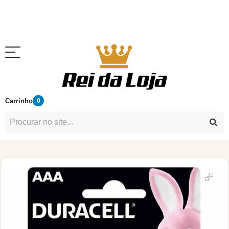
Carrinho
0