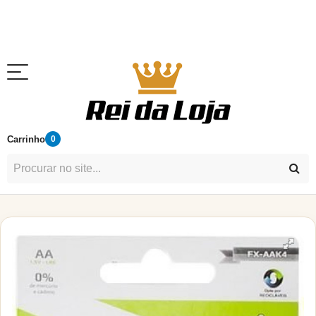
Carrinho
0