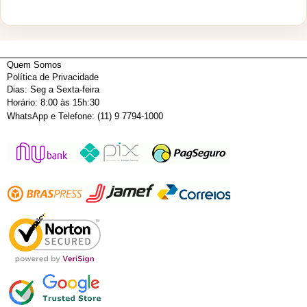
m 4
uni
uni
m 4
m 4
uni
dad
dad
uni
uni
dad
es
es
dad
dad
es
AA
AA
es
es
AA
AA
AA
Quem Somos
A
-
Política de Privacidade
KP-
Dias: Seg a Sexta-feira
490
Horário: 8:00 às 15h:30
0A
WhatsApp e Telefone: (11) 9 7794-1000
A