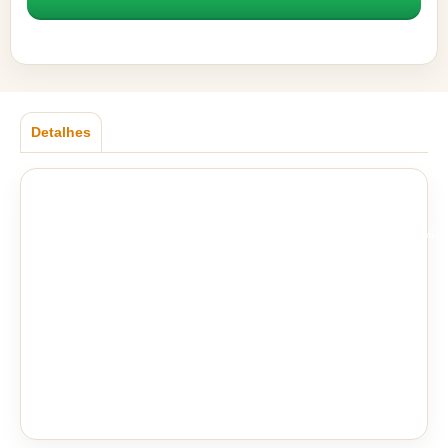
Detalhes
Descrição
As pilhas Alcalinas FLEXGOLD foram desenvolvidas para garantir longa duração n
Características do Produto
Aviso sobre o produto: Imagem ilustrativa.
Tipo: Pilhas Alcalinas.
Saída: Voltagem 1,5V DC.
Material utilizado na Fabricação: Metal, circuito eletrônico e químico.
País de Origem: China.
Conteúdo da Embalagem
1 Cartela com 4 Pilhas Alcalinas Flexgold AA.