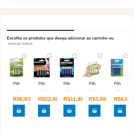
PRODUTOS RELACIONADOS
Escolha os produtos que deseja adicionar ao carrinho ou
marcar todos
Pilh
Pilh
Pilh
Pilh
Pilh
a
a
a
a
a
Alc
Alc
Alc
Co
Alc
R$6,83
R$22,50
R$11,99
R$3,99
R$6,62
alin
alin
alin
mu
alin
a
a
a
m
a
Fle
Dur
Ra
Fle
Kn
xgo
ace
yov
xgo
up
ld -
ll -
ac -
ld -
-
co
4
4
co
co