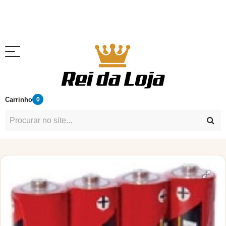
Carrinho
0