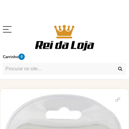
Carrinho
0