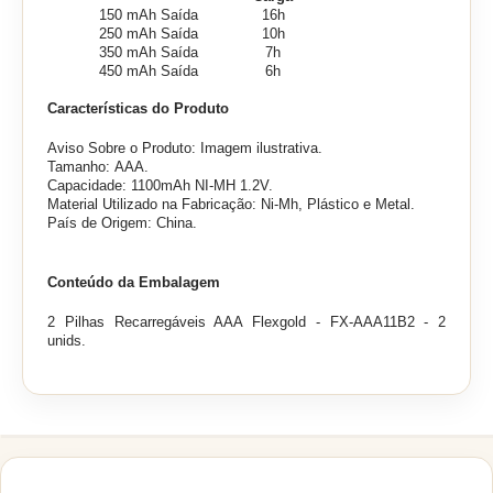
150 mAh Saída
16h
250 mAh Saída
10h
350 mAh Saída
7h
450 mAh Saída
6h
Características do Produto
Aviso Sobre o Produto: Imagem ilustrativa.
Tamanho:
AAA.
Capacidade: 1100mAh NI-MH 1.2V.
Material Utilizado na Fabricação: Ni-Mh, Plástico e Metal.
País de Origem: China.
Conteúdo da Embalagem
2 Pilhas Recarregáveis AAA Flexgold - FX-AAA11B2 - 2
unids.
PRODUTOS RELACIONADOS