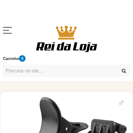
Carrinho
0