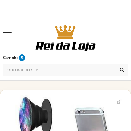
Carrinho
0