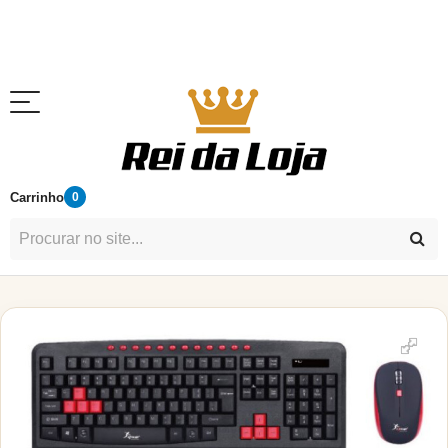
Carrinho
0