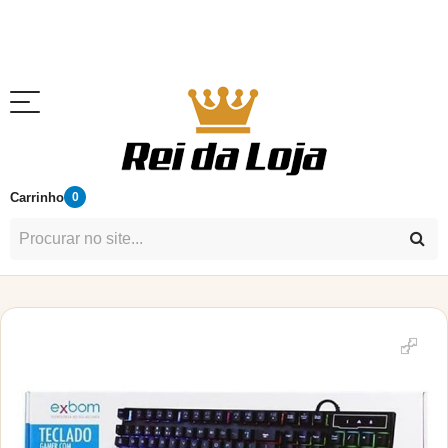
Carrinho
0