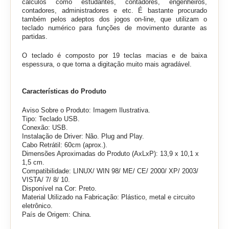
cálculos como estudantes, contadores, engenheiros,
contadores, administradores e etc. É bastante procurado
também pelos adeptos dos jogos on-line, que utilizam o
teclado numérico para funções de movimento durante as
partidas.
O teclado é composto por 19 teclas macias e de baixa
espessura, o que torna a digitação muito mais agradável.
Características do Produto
Aviso Sobre o Produto: Imagem Ilustrativa.
Tipo: Teclado USB.
Conexão: USB.
Instalação de Driver: Não. Plug and Play.
Cabo Retrátil: 60cm (aprox.).
Dimensões Aproximadas do Produto (AxLxP): 13,9 x 10,1 x
1,5 cm.
Compatibilidade:
LINUX/ WIN 98/ ME/ CE/ 2000/ XP/ 2003/
VISTA/ 7/ 8/ 10.
Disponível na Cor: Preto.
Material Utilizado na Fabricação: Plástico, metal e circuito
eletrônico.
País de Origem: China.