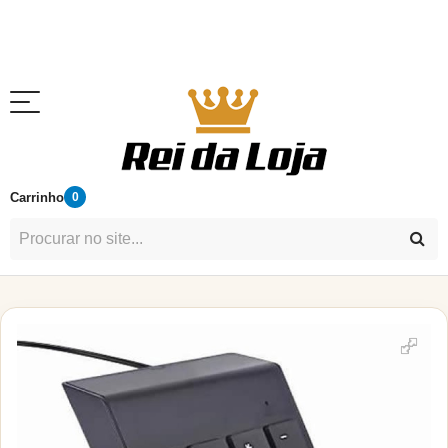
Carrinho
0