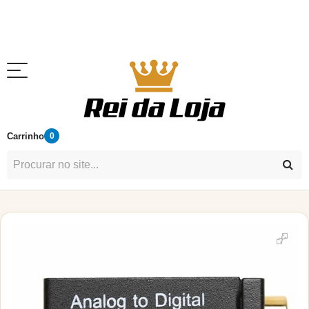
Carrinho
0