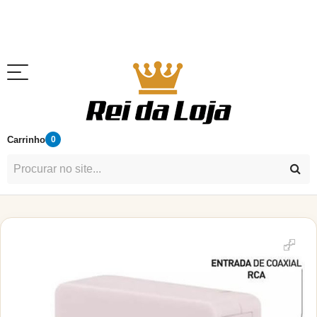
Carrinho
0