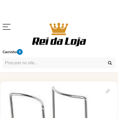
Carrinho
0