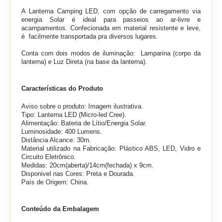
A Lanterna Camping LED, com opção de carregamento via
energia Solar é ideal para passeios ao ar-livre e
acampamentos. Confecionada em material resistente e leve,
é facilmente transportada pra diversos lugares.
Conta com dois modos de iluminação: Lamparina (corpo da
lanterna) e Luz Direta (na base da lanterna).
Características do Produto
Aviso sobre o produto: Imagem ilustrativa.
Tipo: Lanterna LED (Micro-led Cree).
Alimentação: Bateria de Lítio/Energia Solar.
Luminosidade: 400 Lumens.
Distância Alcance: 30m.
Material utilizado na Fabricação: Plástico ABS, LED, Vidro e
Circuito Eletrônico.
Medidas: 20cm(aberta)/14cm(fechada) x 9cm.
Disponivel nas Cores: Preta e Dourada.
País de Origem: China.
Conteúdo da Embalagem