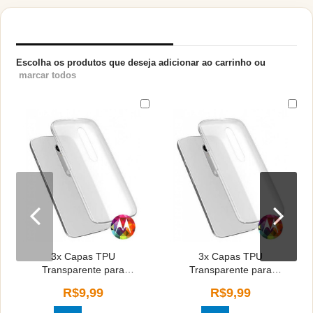
PRODUTOS RELACIONADOS
Escolha os produtos que deseja adicionar ao carrinho ou
marcar todos
3x Capas TPU
3x Capas TPU
Transparente para
Transparente para
Motorola Moto One
Motorola Moto One
R$9,99
R$9,99
Macro