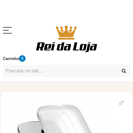
Carrinho
0